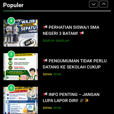
Populer
prestasi meraih Medali Emas
PRESTASI
SEKOLAH
4
PERHATIAN SISWA/I SMA
NEGERI 3 BATAM!
DISIPLIN
SEKOLAH
5
PENGUMUMAN TIDAK PERLU
DATANG KE SEKOLAH CUKUP
MELALUI ONLINE
SISWA
SPMB
6
INFO PENTING – JANGAN
5
LUPA LAPOR DIRI!
PENGUMUMAN TIDAK PERLU
DATANG KE SEKOLAH CUKUP
SISWA
SPMB
MELALUI ONLINE