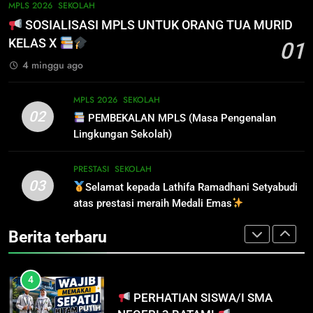
PEMBEKALAN MPLS (Masa
1
MPLS 2026
SEKOLAH
Pengenalan Lingkungan Sekolah)
SOSIALISASI MPLS UNTUK
SOSIALISASI MPLS UNTUK ORANG TUA MURID
ORANG TUA MURID KELAS X
MPLS 2026
SEKOLAH
KELAS X
01
MPLS 2026
SEKOLAH
4 minggu ago
3
Selamat kepada Lathifa
2
MPLS 2026
SEKOLAH
Ramadhani Setyabudi atas
PEMBEKALAN MPLS (Masa
02
PEMBEKALAN MPLS (Masa Pengenalan
prestasi meraih Medali Emas
Pengenalan Lingkungan Sekolah)
PRESTASI
SEKOLAH
Lingkungan Sekolah)
MPLS 2026
SEKOLAH
4
PRESTASI
SEKOLAH
03
PERHATIAN SISWA/I SMA
Selamat kepada Lathifa Ramadhani Setyabudi
3
NEGERI 3 BATAM!
atas prestasi meraih Medali Emas
Selamat kepada Lathifa
Ramadhani Setyabudi atas
DISIPLIN
SEKOLAH
Berita terbaru
prestasi meraih Medali Emas
PRESTASI
SEKOLAH
5
PENGUMUMAN TIDAK PERLU
4
DATANG KE SEKOLAH CUKUP
PERHATIAN SISWA/I SMA
MELALUI ONLINE