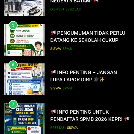
NEGERI 3 BATAM!
SISWA
SPMB
DISIPLIN
SEKOLAH
6
INFO PENTING – JANGAN
5
LUPA LAPOR DIRI!
PENGUMUMAN TIDAK PERLU
DATANG KE SEKOLAH CUKUP
SISWA
SPMB
MELALUI ONLINE
SISWA
SPMB
7
INFO PENTING UNTUK
6
PENDAFTAR SPMB 2026 KEPRI
INFO PENTING – JANGAN
LUPA LAPOR DIRI!
PRESTASI
SISWA
SISWA
SPMB
8
PENYALURAN CALON MURID
7
BARU SMA/SMK PROVINSI
INFO PENTING UNTUK
KEPULAUAN RIAU 2026
PENDAFTAR SPMB 2026 KEPRI
PRESTASI
SISWA
PRESTASI
SISWA