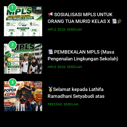
1
SOSIALISASI MPLS UNTUK
ORANG TUA MURID KELAS X
MPLS 2026
SEKOLAH
2
PEMBEKALAN MPLS (Masa
Pengenalan Lingkungan Sekolah)
MPLS 2026
SEKOLAH
3
Selamat kepada Lathifa
Ramadhani Setyabudi atas
prestasi meraih Medali Emas
PRESTASI
SEKOLAH
4
PERHATIAN SISWA/I SMA