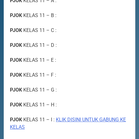
PJOK
KELAS 11 – A :
SOSIALISASI MPLS UNTUK
ORANG TUA MURID KELAS X
PJOK
KELAS 11 – B :
MPLS 2026
SEKOLAH
PJOK
KELAS 11 – C :
2
PJOK
KELAS 11 – D :
PEMBEKALAN MPLS (Masa
Pengenalan Lingkungan Sekolah)
PJOK
KELAS 11 – E :
MPLS 2026
SEKOLAH
PJOK
KELAS 11 – F :
3
Selamat kepada Lathifa
PJOK
KELAS 11 – G :
Ramadhani Setyabudi atas
prestasi meraih Medali Emas
PJOK
KELAS 11 – H :
PRESTASI
SEKOLAH
PJOK
KELAS 11 – I :
KLIK DISINI UNTUK GABUNG KE
4
KELAS
PERHATIAN SISWA/I SMA
NEGERI 3 BATAM!