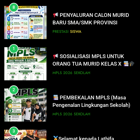
8
PENYALURAN CALON MURID
7
BARU SMA/SMK PROVINSI
INFO PENTING UNTUK
KEPULAUAN RIAU 2026
PENDAFTAR SPMB 2026 KEPRI
PRESTASI
SISWA
PRESTASI
SISWA
1
SOSIALISASI MPLS UNTUK
8
ORANG TUA MURID KELAS X
PENYALURAN CALON MURID
BARU SMA/SMK PROVINSI
MPLS 2026
SEKOLAH
KEPULAUAN RIAU 2026
PRESTASI
SISWA
2
PEMBEKALAN MPLS (Masa
1
Pengenalan Lingkungan Sekolah)
SOSIALISASI MPLS UNTUK
ORANG TUA MURID KELAS X
MPLS 2026
SEKOLAH
MPLS 2026
SEKOLAH
3
Selamat kepada Lathifa
2