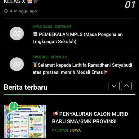
KELAS X
01
MELALUI ONLINE
SISWA
SPMB
4 minggu ago
7
INFO PENTING UNTUK
6
MPLS 2026
SEKOLAH
PENDAFTAR SPMB 2026 KEPRI
INFO PENTING – JANGAN
02
PEMBEKALAN MPLS (Masa Pengenalan
LUPA LAPOR DIRI!
PRESTASI
SISWA
Lingkungan Sekolah)
SISWA
SPMB
8
PRESTASI
SEKOLAH
03
PENYALURAN CALON MURID
Selamat kepada Lathifa Ramadhani Setyabudi
7
BARU SMA/SMK PROVINSI
atas prestasi meraih Medali Emas
INFO PENTING UNTUK
KEPULAUAN RIAU 2026
PENDAFTAR SPMB 2026 KEPRI
PRESTASI
SISWA
Berita terbaru
PRESTASI
SISWA
8
PENYALURAN CALON MURID
BARU SMA/SMK PROVINSI
KEPULAUAN RIAU 2026
PRESTASI
SISWA