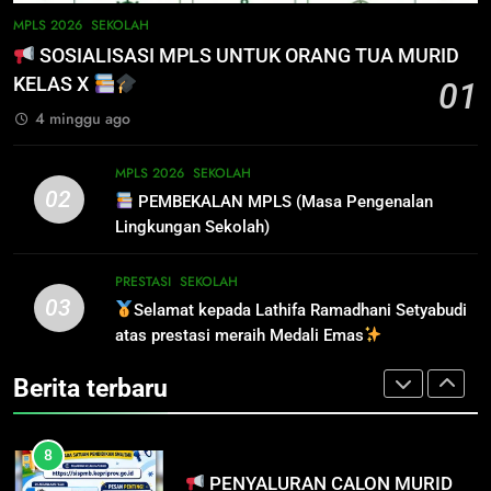
INFO PENTING – JANGAN
5
MPLS 2026
SEKOLAH
LUPA LAPOR DIRI!
PENGUMUMAN TIDAK PERLU
SOSIALISASI MPLS UNTUK ORANG TUA MURID
DATANG KE SEKOLAH CUKUP
SISWA
SPMB
KELAS X
01
MELALUI ONLINE
SISWA
SPMB
4 minggu ago
7
INFO PENTING UNTUK
6
MPLS 2026
SEKOLAH
PENDAFTAR SPMB 2026 KEPRI
INFO PENTING – JANGAN
02
PEMBEKALAN MPLS (Masa Pengenalan
LUPA LAPOR DIRI!
PRESTASI
SISWA
Lingkungan Sekolah)
SISWA
SPMB
8
PRESTASI
SEKOLAH
03
PENYALURAN CALON MURID
Selamat kepada Lathifa Ramadhani Setyabudi
7
BARU SMA/SMK PROVINSI
atas prestasi meraih Medali Emas
INFO PENTING UNTUK
KEPULAUAN RIAU 2026
PENDAFTAR SPMB 2026 KEPRI
PRESTASI
SISWA
Berita terbaru
PRESTASI
SISWA
8
PENYALURAN CALON MURID