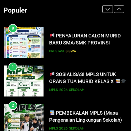
PENDAFTAR SPMB 2026 KEPRI
INFO PENTING – JANGAN
Populer
LUPA LAPOR DIRI!
PRESTASI
SISWA
SISWA
SPMB
8
PENYALURAN CALON MURID
7
BARU SMA/SMK PROVINSI
INFO PENTING UNTUK
KEPULAUAN RIAU 2026
PENDAFTAR SPMB 2026 KEPRI
PRESTASI
SISWA
PRESTASI
SISWA
1
SOSIALISASI MPLS UNTUK
8
ORANG TUA MURID KELAS X
PENYALURAN CALON MURID
BARU SMA/SMK PROVINSI
MPLS 2026
SEKOLAH
KEPULAUAN RIAU 2026
PRESTASI
SISWA
2
PEMBEKALAN MPLS (Masa
1
Pengenalan Lingkungan Sekolah)
SOSIALISASI MPLS UNTUK
ORANG TUA MURID KELAS X
MPLS 2026
SEKOLAH