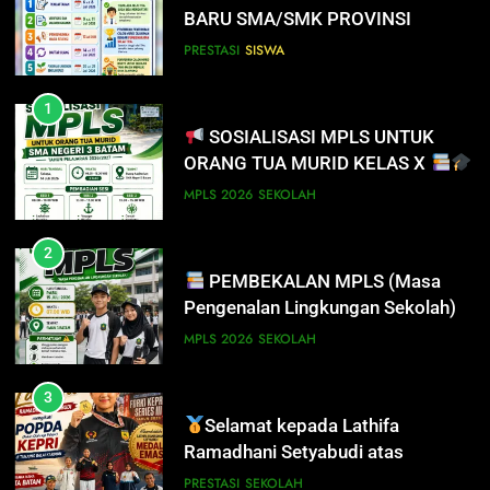
BARU SMA/SMK PROVINSI
KEPULAUAN RIAU 2026
PRESTASI
SISWA
1
SOSIALISASI MPLS UNTUK
ORANG TUA MURID KELAS X
MPLS 2026
SEKOLAH
2
PEMBEKALAN MPLS (Masa
Pengenalan Lingkungan Sekolah)
MPLS 2026
SEKOLAH
3
Selamat kepada Lathifa
Ramadhani Setyabudi atas
prestasi meraih Medali Emas
PRESTASI
SEKOLAH