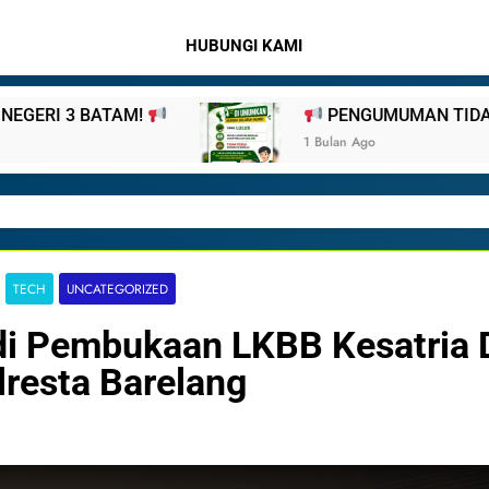
HUBUNGI KAMI
PENGUMUMAN TIDAK PERLU DATANG KE SEKOLAH CUKUP 
Bulan Ago
TECH
UNCATEGORIZED
 di Pembukaan LKBB Kesatria
resta Barelang