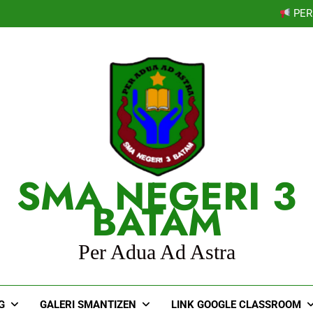
PER
SOSIALISASI MPL
PEMBEKALAN MPLS
Selamat kepada Lathif
PER
SOSIALISASI MPL
PEMBEKALAN MPLS
Selamat kepada Lathif
PER
SMA NEGERI 3
BATAM
Per Adua Ad Astra
G
GALERI SMANTIZEN
LINK GOOGLE CLASSROOM