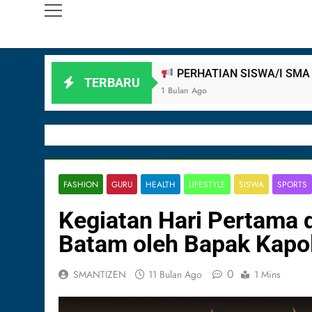
ATIAN SISWA/I SMA NEGERI 3 BATAM!
TERBARU
o
1 
FASHION
GURU
HEALTH
LIFESTYLE
SISWA
SPORTS
Kegiatan Hari Pertama
Batam oleh Bapak Kapol
0
SMANTIZEN
11 Bulan Ago
1 Mins