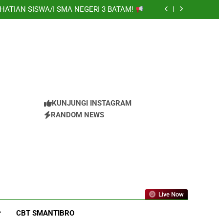
HATIAN SISWA/I SMA NEGERI 3 BATAM!
S UNTUK ORANG TUA MURID KELAS X
 (Masa Pengenalan Lingkungan Sekolah)
a Ramadhani Setyabudi atas prestasi meraih
Medali Emas
HATIAN SISWA/I SMA NEGERI 3 BATAM!
S UNTUK ORANG TUA MURID KELAS X
 (Masa Pengenalan Lingkungan Sekolah)
a Ramadhani Setyabudi atas prestasi meraih
Medali Emas
HATIAN SISWA/I SMA NEGERI 3 BATAM!
KUNJUNGI INSTAGRAM
RANDOM NEWS
Live Now
CBT SMANTIBRO