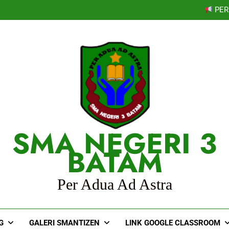
PER
SOSIALISASI MPL
PEMBEKALAN MPLS
Selamat kepada Lathif
PER
SOSIALISASI MPL
PEMBEKALAN MPLS
Selamat kepada Lathif
PER
SMA NEGERI 3
BATAM
Per Adua Ad Astra
G
GALERI SMANTIZEN
LINK GOOGLE CLASSROOM