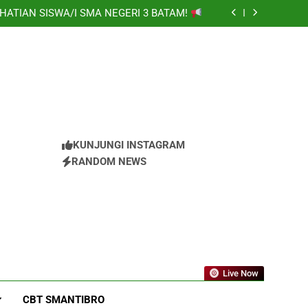
HATIAN SISWA/I SMA NEGERI 3 BATAM!
S UNTUK ORANG TUA MURID KELAS X
 (Masa Pengenalan Lingkungan Sekolah)
a Ramadhani Setyabudi atas prestasi meraih
Medali Emas
HATIAN SISWA/I SMA NEGERI 3 BATAM!
S UNTUK ORANG TUA MURID KELAS X
 (Masa Pengenalan Lingkungan Sekolah)
a Ramadhani Setyabudi atas prestasi meraih
Medali Emas
HATIAN SISWA/I SMA NEGERI 3 BATAM!
KUNJUNGI INSTAGRAM
RANDOM NEWS
Live Now
CBT SMANTIBRO