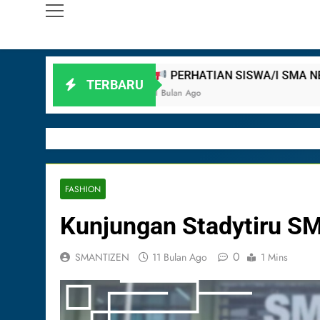
PERHATIAN SISWA/I SMA NEGERI 3 BATAM!
TERBARU
ulan Ago
FASHION
Kunjungan Stadytiru S
0
SMANTIZEN
11 Bulan Ago
1 Mins