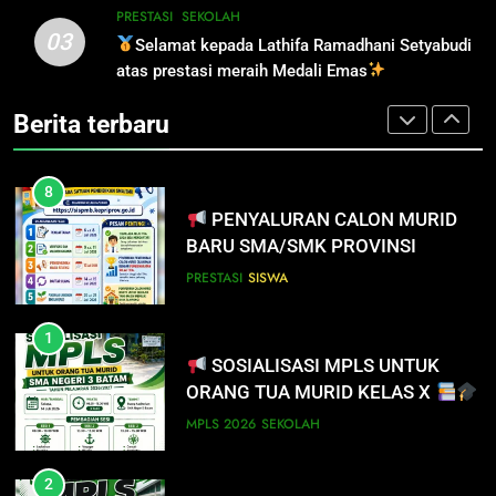
8
PRESTASI
SEKOLAH
03
PENYALURAN CALON MURID
Selamat kepada Lathifa Ramadhani Setyabudi
7
BARU SMA/SMK PROVINSI
atas prestasi meraih Medali Emas
INFO PENTING UNTUK
KEPULAUAN RIAU 2026
PENDAFTAR SPMB 2026 KEPRI
PRESTASI
SISWA
Berita terbaru
PRESTASI
SISWA
8
PENYALURAN CALON MURID
BARU SMA/SMK PROVINSI
KEPULAUAN RIAU 2026
PRESTASI
SISWA
1
SOSIALISASI MPLS UNTUK
ORANG TUA MURID KELAS X
MPLS 2026
SEKOLAH
2