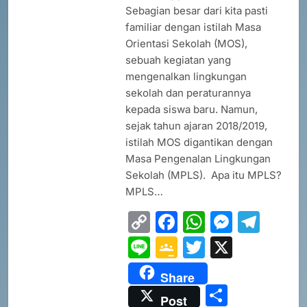
Pengenalan Lingkungan Sekolah)
Sebagian besar dari kita pasti
MPLS 2026
SEKOLAH
familiar dengan istilah Masa
Orientasi Sekolah (MOS),
sebuah kegiatan yang
3
mengenalkan lingkungan
Selamat kepada Lathifa
sekolah dan peraturannya
Ramadhani Setyabudi atas
kepada siswa baru. Namun,
prestasi meraih Medali Emas
PRESTASI
SEKOLAH
sejak tahun ajaran 2018/2019,
istilah MOS digantikan dengan
4
Masa Pengenalan Lingkungan
PERHATIAN SISWA/I SMA
Sekolah (MPLS). Apa itu MPLS?
NEGERI 3 BATAM!
MPLS…
DISIPLIN
SEKOLAH
Copy
Facebook
WhatsAp
Messe
Tel
Link
Line
Google
Twitter
X
5
PENGUMUMAN TIDAK PERLU
Classroom
Share
DATANG KE SEKOLAH CUKUP
Share
MELALUI ONLINE
SISWA
SPMB
Post