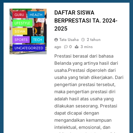
FASHION
DAFTAR SISWA
GURU
HEALTH
BERPRESTASI TA. 2024-
LIFESTYLE
2025
SISWA
Tata Usaha
2 tahun
SPORTS
TECH
ago
0
3 mins
UNCATEGORIZED
Prestasi berasal dari bahasa
Belanda yang artinya hasil dari
usaha.Prestasi diperoleh dari
usaha yang telah dikerjakan. Dari
pengertian prestasi tersebut,
maka pengertian prestasi diri
adalah hasil atas usaha yang
dilakukan seseorang. Prestasi
dapat dicapai dengan
mengandalkan kemampuan
intelektual, emosional, dan