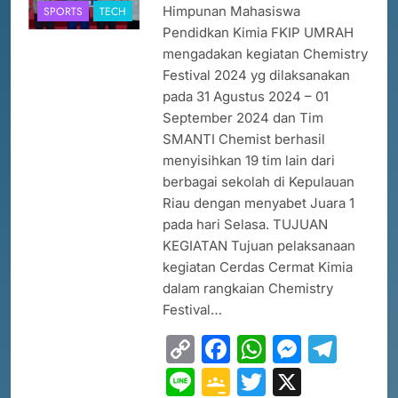
Himpunan Mahasiswa
SPORTS
TECH
Pendidkan Kimia FKIP UMRAH
mengadakan kegiatan Chemistry
Festival 2024 yg dilaksanakan
pada 31 Agustus 2024 – 01
September 2024 dan Tim
SMANTI Chemist berhasil
menyisihkan 19 tim lain dari
berbagai sekolah di Kepulauan
Riau dengan menyabet Juara 1
pada hari Selasa. TUJUAN
KEGIATAN Tujuan pelaksanaan
kegiatan Cerdas Cermat Kimia
dalam rangkaian Chemistry
Festival…
Copy
Facebook
WhatsAp
Messe
Tel
Link
Line
Google
Twitter
X