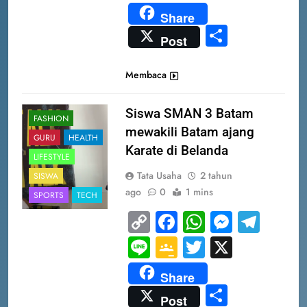
Classroom
Share
Share
Post
Membaca
Siswa SMAN 3 Batam
FASHION
mewakili Batam ajang
GURU
HEALTH
Karate di Belanda
LIFESTYLE
Tata Usaha
2 tahun
SISWA
ago
0
1 mins
SPORTS
TECH
Copy
Facebook
WhatsAp
Messe
Tel
Link
Line
Google
Twitter
X
Classroom
Share
Share
Post