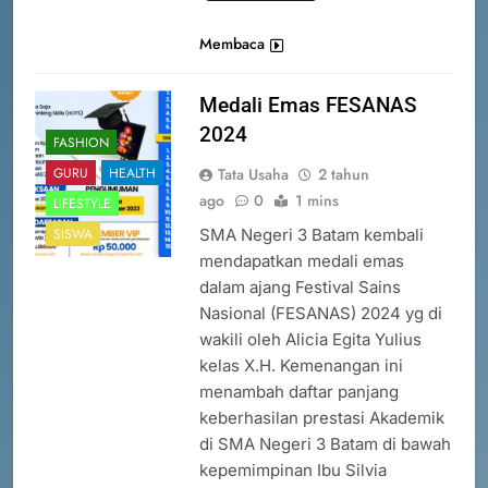
Membaca
Medali Emas FESANAS
2024
FASHION
Tata Usaha
2 tahun
GURU
HEALTH
ago
0
1 mins
LIFESTYLE
5
SMA Negeri 3 Batam kembali
SISWA
PENGUMUMAN TIDAK PERLU
mendapatkan medali emas
DATANG KE SEKOLAH CUKUP
dalam ajang Festival Sains
MELALUI ONLINE
SISWA
SPMB
Nasional (FESANAS) 2024 yg di
wakili oleh Alicia Egita Yulius
6
kelas X.H. Kemenangan ini
INFO PENTING – JANGAN
menambah daftar panjang
LUPA LAPOR DIRI!
keberhasilan prestasi Akademik
SISWA
SPMB
di SMA Negeri 3 Batam di bawah
kepemimpinan Ibu Silvia