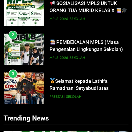
SOSIALISASI MPLS UNTUK
8
ORANG TUA MURID KELAS X
PENYALURAN CALON MURID
BARU SMA/SMK PROVINSI
MPLS 2026
SEKOLAH
KEPULAUAN RIAU 2026
PRESTASI
SISWA
2
PEMBEKALAN MPLS (Masa
1
Pengenalan Lingkungan Sekolah)
SOSIALISASI MPLS UNTUK
ORANG TUA MURID KELAS X
MPLS 2026
SEKOLAH
MPLS 2026
SEKOLAH
3
Selamat kepada Lathifa
2
Ramadhani Setyabudi atas
PEMBEKALAN MPLS (Masa
prestasi meraih Medali Emas
Pengenalan Lingkungan Sekolah)
PRESTASI
SEKOLAH
MPLS 2026
SEKOLAH
4
Trending News
PERHATIAN SISWA/I SMA
3
NEGERI 3 BATAM!
Selamat kepada Lathifa