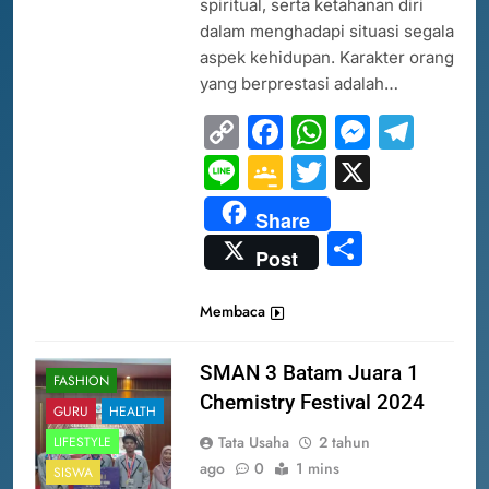
spiritual, serta ketahanan diri
dalam menghadapi situasi segala
aspek kehidupan. Karakter orang
yang berprestasi adalah…
Copy
Facebook
WhatsAp
Messe
Tel
Link
Line
Google
Twitter
X
Classroom
Share
Share
Post
Membaca
SMAN 3 Batam Juara 1
FASHION
Chemistry Festival 2024
GURU
HEALTH
Tata Usaha
2 tahun
LIFESTYLE
ago
0
1 mins
SISWA