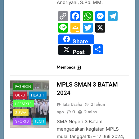
Andriyani, S.Pd. MM.
7
INFO PENTING UNTUK
Copy
Facebook
WhatsAp
Messe
Tel
PENDAFTAR SPMB 2026 KEPRI
Link
Line
Google
Twitter
X
PRESTASI
SISWA
Classroom
Share
8
Share
Post
PENYALURAN CALON MURID
BARU SMA/SMK PROVINSI
Membaca
KEPULAUAN RIAU 2026
PRESTASI
SISWA
MPLS SMAN 3 BATAM
1
FASHION
2024
SOSIALISASI MPLS UNTUK
GURU
HEALTH
ORANG TUA MURID KELAS X
Tata Usaha
2 tahun
LIFESTYLE
MPLS 2026
SEKOLAH
ago
0
2 mins
SISWA
SMA Negeri 3 Batam
SPORTS
TECH
2
mengadakan kegiatan MPLS
PEMBEKALAN MPLS (Masa
mulai tanggal 15 – 17 Juli 2024,