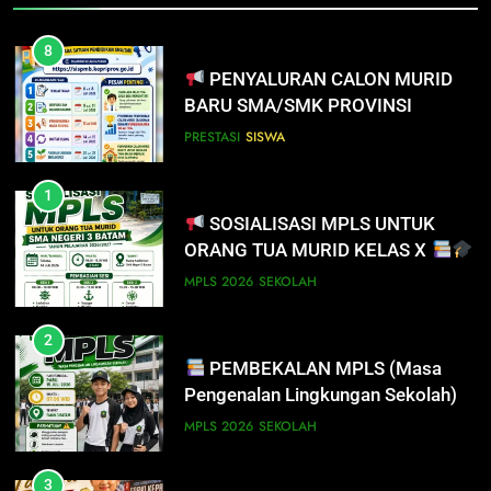
SISWA
SPMB
8
PENYALURAN CALON MURID
7
BARU SMA/SMK PROVINSI
INFO PENTING UNTUK
KEPULAUAN RIAU 2026
PENDAFTAR SPMB 2026 KEPRI
PRESTASI
SISWA
PRESTASI
SISWA
1
SOSIALISASI MPLS UNTUK
8
ORANG TUA MURID KELAS X
PENYALURAN CALON MURID
BARU SMA/SMK PROVINSI
MPLS 2026
SEKOLAH
KEPULAUAN RIAU 2026
PRESTASI
SISWA
2
PEMBEKALAN MPLS (Masa
1
Pengenalan Lingkungan Sekolah)
SOSIALISASI MPLS UNTUK
ORANG TUA MURID KELAS X
MPLS 2026
SEKOLAH
MPLS 2026
SEKOLAH
3