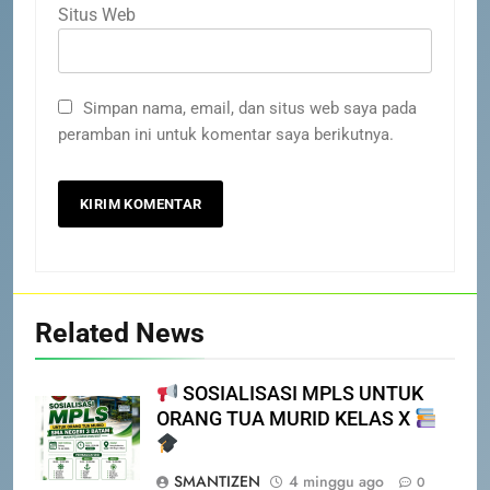
Situs Web
1
SOSIALISASI MPLS UNTUK
ORANG TUA MURID KELAS X
MPLS 2026
SEKOLAH
Simpan nama, email, dan situs web saya pada
peramban ini untuk komentar saya berikutnya.
2
PEMBEKALAN MPLS (Masa
Pengenalan Lingkungan Sekolah)
MPLS 2026
SEKOLAH
3
Related News
Selamat kepada Lathifa
Ramadhani Setyabudi atas
prestasi meraih Medali Emas
SOSIALISASI MPLS UNTUK
PRESTASI
SEKOLAH
ORANG TUA MURID KELAS X
4
SMANTIZEN
4 minggu ago
PERHATIAN SISWA/I SMA
0