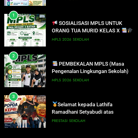
1
SOSIALISASI MPLS UNTUK
ORANG TUA MURID KELAS X
MPLS 2026
SEKOLAH
2
PEMBEKALAN MPLS (Masa
Pengenalan Lingkungan Sekolah)
MPLS 2026
SEKOLAH
3
Selamat kepada Lathifa
Ramadhani Setyabudi atas
prestasi meraih Medali Emas
PRESTASI
SEKOLAH
4