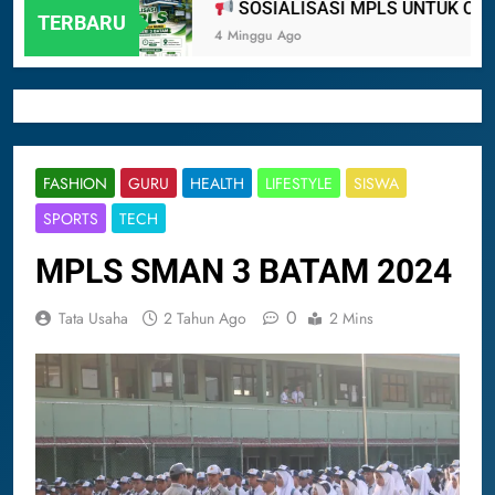
M 2024
SOSIALISASI MPLS UNTUK ORANG
TERBARU
4 Minggu Ago
FASHION
GURU
HEALTH
LIFESTYLE
SISWA
SPORTS
TECH
MPLS SMAN 3 BATAM 2024
0
Tata Usaha
2 Tahun Ago
2 Mins