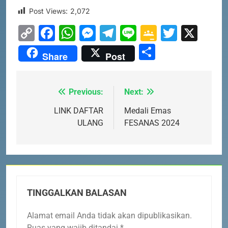
Post Views:
2,072
Copy
Facebook
WhatsApp
Messenger
Telegram
Line
Google
Twitte
X
Link
Classro
Share
Share
Post
Previous:
Next:
Navigasi
pos
LINK DAFTAR
Medali Emas
ULANG
FESANAS 2024
TINGGALKAN BALASAN
5
PENGUMUMAN TIDAK PERLU
Alamat email Anda tidak akan dipublikasikan.
DATANG KE SEKOLAH CUKUP
Ruas yang wajib ditandai
*