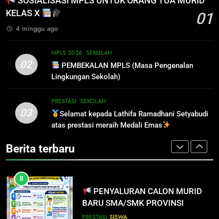
SOSIALISASI MPLS UNTUK ORANG TUA MURID
DATANG KE SEKOLAH CUKUP
SISWA
SPMB
KELAS X
01
MELALUI ONLINE
SISWA
SPMB
4 minggu ago
7
INFO PENTING UNTUK
6
MPLS 2026
SEKOLAH
PENDAFTAR SPMB 2026 KEPRI
INFO PENTING – JANGAN
02
PEMBEKALAN MPLS (Masa Pengenalan
LUPA LAPOR DIRI!
PRESTASI
SISWA
Lingkungan Sekolah)
SISWA
SPMB
8
PRESTASI
SEKOLAH
03
PENYALURAN CALON MURID
Selamat kepada Lathifa Ramadhani Setyabudi
7
BARU SMA/SMK PROVINSI
atas prestasi meraih Medali Emas
INFO PENTING UNTUK
KEPULAUAN RIAU 2026
PENDAFTAR SPMB 2026 KEPRI
PRESTASI
SISWA
Berita terbaru
PRESTASI
SISWA
8
PENYALURAN CALON MURID
BARU SMA/SMK PROVINSI
KEPULAUAN RIAU 2026
PRESTASI
SISWA