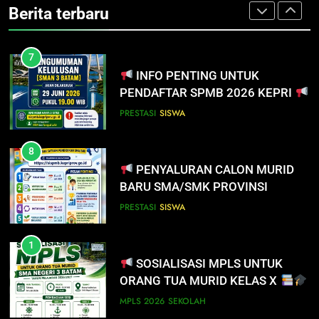
Berita terbaru
SISWA
SPMB
8
PENYALURAN CALON MURID
7
BARU SMA/SMK PROVINSI
INFO PENTING UNTUK
KEPULAUAN RIAU 2026
PENDAFTAR SPMB 2026 KEPRI
PRESTASI
SISWA
PRESTASI
SISWA
8
PENYALURAN CALON MURID
BARU SMA/SMK PROVINSI
KEPULAUAN RIAU 2026
PRESTASI
SISWA
1
SOSIALISASI MPLS UNTUK
ORANG TUA MURID KELAS X
MPLS 2026
SEKOLAH