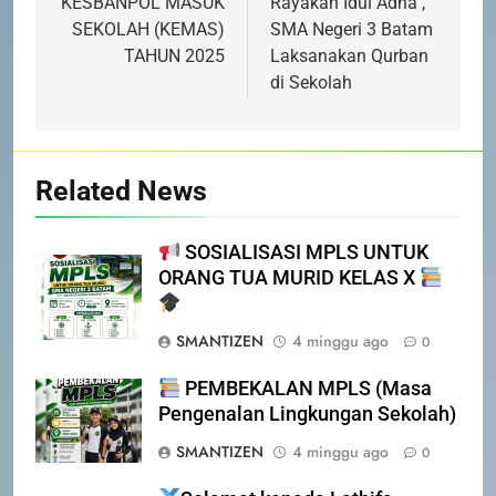
pos
KESBANPOL MASUK
Rayakan Idul Adha ,
SEKOLAH (KEMAS)
SMA Negeri 3 Batam
TAHUN 2025
Laksanakan Qurban
di Sekolah
Related News
SOSIALISASI MPLS UNTUK
ORANG TUA MURID KELAS X
5
SMANTIZEN
4 minggu ago
PENGUMUMAN TIDAK PERLU
0
DATANG KE SEKOLAH CUKUP
PEMBEKALAN MPLS (Masa
MELALUI ONLINE
SISWA
SPMB
Pengenalan Lingkungan Sekolah)
SMANTIZEN
4 minggu ago
0
6
INFO PENTING – JANGAN