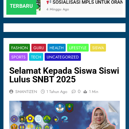
SOSIALISASI MPLS UNTUK ORANG TUA MUR
TERBARU
4 Minggu Ago
FASHION
GURU
HEALTH
LIFESTYLE
SISWA
SPORTS
TECH
UNCATEGORIZED
Selamat Kepada Siswa Siswi
Lulus SNBT 2025
0
SMANTIZEN
1 Tahun Ago
1 Min