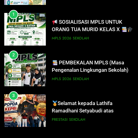
2
PEMBEKALAN MPLS (Masa
Pengenalan Lingkungan Sekolah)
MPLS 2026
SEKOLAH
3
Selamat kepada Lathifa
Ramadhani Setyabudi atas
prestasi meraih Medali Emas
PRESTASI
SEKOLAH
4
PERHATIAN SISWA/I SMA
NEGERI 3 BATAM!
DISIPLIN
SEKOLAH
5