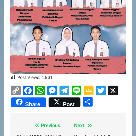
Post Views:
1,931
Copy
Facebook
WhatsApp
Messenger
Telegram
Line
Google
Twitte
X
Link
Classro
Share
Share
Post
Previous:
Next:
Navigasi