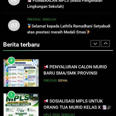
PEMBEKALAN MPLS (Masa Pengenalan
KEPULAUAN RIAU 2026
PENDAFTAR SPMB 2026 KEPRI
PRESTASI
SISWA
Lingkungan Sekolah)
PRESTASI
SISWA
1
PRESTASI
SEKOLAH
03
SOSIALISASI MPLS UNTUK
Selamat kepada Lathifa Ramadhani Setyabudi
8
ORANG TUA MURID KELAS X
atas prestasi meraih Medali Emas
PENYALURAN CALON MURID
BARU SMA/SMK PROVINSI
MPLS 2026
SEKOLAH
Berita terbaru
KEPULAUAN RIAU 2026
PRESTASI
SISWA
2
PEMBEKALAN MPLS (Masa
1
Pengenalan Lingkungan Sekolah)
SOSIALISASI MPLS UNTUK
ORANG TUA MURID KELAS X
MPLS 2026
SEKOLAH
MPLS 2026
SEKOLAH
3
Selamat kepada Lathifa
2
Ramadhani Setyabudi atas
PEMBEKALAN MPLS (Masa
prestasi meraih Medali Emas
Pengenalan Lingkungan Sekolah)
PRESTASI
SEKOLAH
MPLS 2026
SEKOLAH