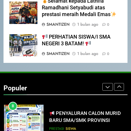
Selamat kepada Lathifa
LUPA LAPOR DIRI!
Ramadhani Setyabudi atas
SISWA
SPMB
prestasi meraih Medali Emas
SMANTIZEN
1 bulan ago
0
7
INFO PENTING UNTUK
PERHATIAN SISWA/I SMA
PENDAFTAR SPMB 2026 KEPRI
NEGERI 3 BATAM!
PRESTASI
SISWA
SMANTIZEN
1 bulan ago
0
8
PENYALURAN CALON MURID
BARU SMA/SMK PROVINSI
Populer
KEPULAUAN RIAU 2026
PRESTASI
SISWA
1
SOSIALISASI MPLS UNTUK
ORANG TUA MURID KELAS X
MPLS 2026
SEKOLAH