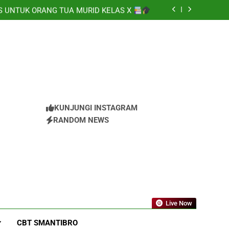
HATIAN SISWA/I SMA NEGERI 3 BATAM!
S UNTUK ORANG TUA MURID KELAS X
 (Masa Pengenalan Lingkungan Sekolah)
a Ramadhani Setyabudi atas prestasi meraih
Medali Emas
HATIAN SISWA/I SMA NEGERI 3 BATAM!
S UNTUK ORANG TUA MURID KELAS X
 (Masa Pengenalan Lingkungan Sekolah)
a Ramadhani Setyabudi atas prestasi meraih
Medali Emas
HATIAN SISWA/I SMA NEGERI 3 BATAM!
KUNJUNGI INSTAGRAM
RANDOM NEWS
Live Now
CBT SMANTIBRO