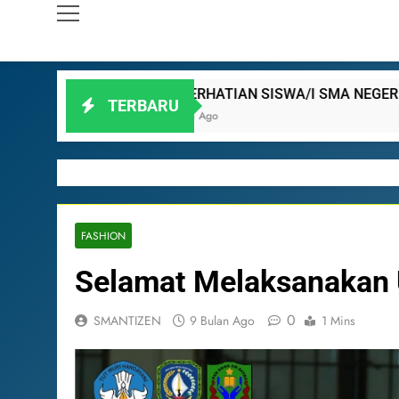
PERHATIAN SISWA/I SMA NEGERI 3 BATAM!
TERBARU
1 Bulan Ago
FASHION
Selamat Melaksanakan
0
SMANTIZEN
9 Bulan Ago
1 Mins