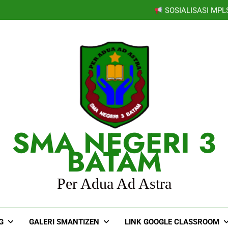
PER
SOSIALISASI MPL
PEMBEKALAN MPLS
Selamat kepada Lathif
PER
SOSIALISASI MPL
PEMBEKALAN MPLS
Selamat kepada Lathif
PER
SMA NEGERI 3
BATAM
Per Adua Ad Astra
G
GALERI SMANTIZEN
LINK GOOGLE CLASSROOM