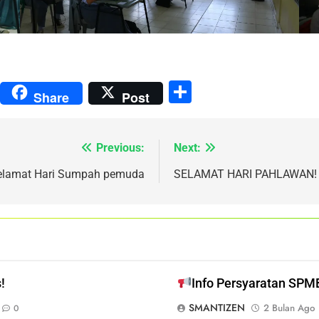
le
tter
X
Share
Share
Post
sroom
Previous:
Next:
elamat Hari Sumpah pemuda
SELAMAT HARI PAHLAWAN!
!
Info Persyaratan SPM
SMANTIZEN
2 Bulan Ago
0