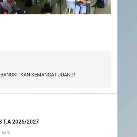
 BANGKITKAN SEMANGAT JUANG!
5
PENGUMUMAN TIDAK
PERLU DATANG KE SEKOLAH
CUKUP MELALUI ONLINE
B T.A 2026/2027
SISWA
SPMB
0
6