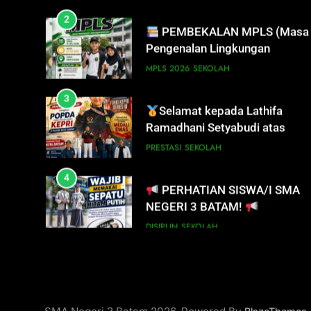
2
PEMBEKALAN MPLS (Masa
Pengenalan Lingkungan
Sekolah)
MPLS 2026
SEKOLAH
3
Selamat kepada Lathifa
Ramadhani Setyabudi atas
prestasi meraih Medali Emas
PRESTASI
SEKOLAH
4
PERHATIAN SISWA/I SMA
NEGERI 3 BATAM!
DISIPLIN
SEKOLAH
5
PENGUMUMAN TIDAK
PERLU DATANG KE SEKOLAH
CUKUP MELALUI ONLINE
SISWA
SPMB