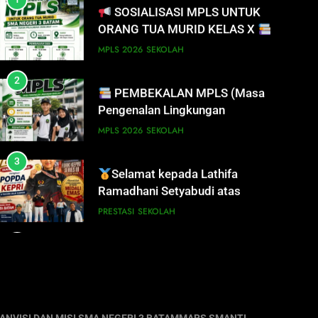
2
PEMBEKALAN MPLS (Masa
Pengenalan Lingkungan
Sekolah)
MPLS 2026
SEKOLAH
3
Selamat kepada Lathifa
Ramadhani Setyabudi atas
prestasi meraih Medali Emas
PRESTASI
SEKOLAH
4
PERHATIAN SISWA/I SMA
NEGERI 3 BATAM!
DISIPLIN
SEKOLAH
5
PENGUMUMAN TIDAK
PERLU DATANG KE SEKOLAH
CUKUP MELALUI ONLINE
SISWA
SPMB