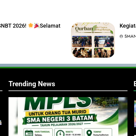
 SNBT 2026!
Selamat
Kegiat
SMAN
I
Trending News