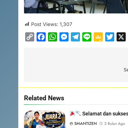
Post Views:
1,307
Copy
Facebook
WhatsApp
Messenger
Telegram
Line
Goog
Twi
Link
Clas
Navigasi
pos
S
5
Related News
PENGUMUMAN TIDAK
PERLU DATANG KE SEKOLAH
CUKUP MELALUI ONLINE
Selamat dan sukses
SISWA
SPMB
SMANTIZEN
2 Bulan Ago
6