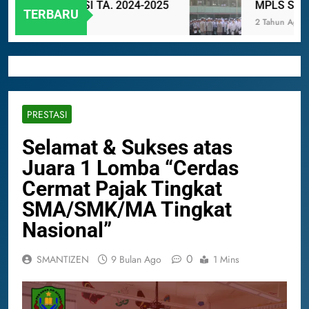
A BERPRESTASI TA. 2024-2025
MPLS SMAN 
TERBARU
2 Tahun Ago
PRESTASI
Selamat & Sukses atas
Juara 1 Lomba “Cerdas
Cermat Pajak Tingkat
SMA/SMK/MA Tingkat
Nasional”
0
SMANTIZEN
9 Bulan Ago
1 Mins