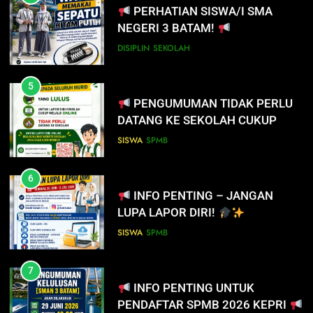
PERHATIAN SISWA/I SMA
NEGERI 3 BATAM!
DISIPLIN
SEKOLAH
5
PENGUMUMAN TIDAK PERLU
DATANG KE SEKOLAH CUKUP
MELALUI ONLINE
SISWA
SPMB
6
INFO PENTING – JANGAN
5
LUPA LAPOR DIRI!
PENGUMUMAN TIDAK PERLU
DATANG KE SEKOLAH CUKUP
SISWA
SPMB
MELALUI ONLINE
SISWA
SPMB
7
INFO PENTING UNTUK
6
PENDAFTAR SPMB 2026 KEPRI
INFO PENTING – JANGAN