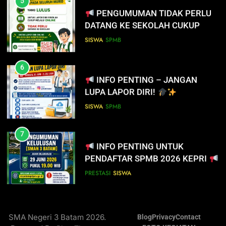
LUPA LAPOR DIRI!
PENGUMUMAN TIDAK PERLU
DATANG KE SEKOLAH CUKUP
SISWA
SPMB
MELALUI ONLINE
SISWA
SPMB
7
INFO PENTING UNTUK
6
PENDAFTAR SPMB 2026 KEPRI
INFO PENTING – JANGAN
LUPA LAPOR DIRI!
PRESTASI
SISWA
SISWA
SPMB
8
PENYALURAN CALON MURID
7
BARU SMA/SMK PROVINSI
INFO PENTING UNTUK
KEPULAUAN RIAU 2026
PENDAFTAR SPMB 2026 KEPRI
PRESTASI
SISWA
PRESTASI
SISWA
8
PENYALURAN CALON MURID
SMA Negeri 3 Batam 2026.
Blog
Privacy
Contact
BARU SMA/SMK PROVINSI