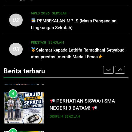
3
Selamat kepada Lathifa
2
MPLS 2026
SEKOLAH
Ramadhani Setyabudi atas
PEMBEKALAN MPLS (Masa
02
PEMBEKALAN MPLS (Masa Pengenalan
prestasi meraih Medali Emas
Pengenalan Lingkungan Sekolah)
PRESTASI
SEKOLAH
Lingkungan Sekolah)
MPLS 2026
SEKOLAH
4
PRESTASI
SEKOLAH
03
PERHATIAN SISWA/I SMA
Selamat kepada Lathifa Ramadhani Setyabudi
3
NEGERI 3 BATAM!
atas prestasi meraih Medali Emas
Selamat kepada Lathifa
Ramadhani Setyabudi atas
DISIPLIN
SEKOLAH
Berita terbaru
prestasi meraih Medali Emas
PRESTASI
SEKOLAH
5
PENGUMUMAN TIDAK PERLU
4
DATANG KE SEKOLAH CUKUP
PERHATIAN SISWA/I SMA
MELALUI ONLINE
NEGERI 3 BATAM!
SISWA
SPMB
DISIPLIN
SEKOLAH
6
INFO PENTING – JANGAN
5