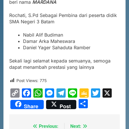
beri nama
MARDANA
Rochati, S.Pd Sebagai Pembina dari peserta didik
SMA Negeri 3 Batam
Nabil Alif Budiman
Damar Arka Maheswara
Daniel Yager Sahaduta Ramber
Sekali lagi selamat kepada semuanya, semoga
dapat menambah prestasi yang lainnya
Post Views:
775
Copy
Facebook
WhatsApp
Messenger
Telegram
Line
Google
Twitte
X
Link
Classro
Share
Share
Post
5
PENGUMUMAN TIDAK PERLU
Previous:
Next:
Navigasi