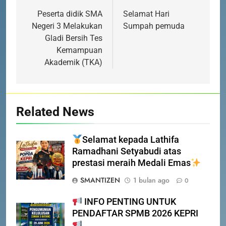
DATANG KE SEKOLAH CUKUP
pos
Peserta didik SMA
Selamat Hari
MELALUI ONLINE
SISWA
SPMB
Negeri 3 Melakukan
Sumpah pemuda
Gladi Bersih Tes
6
Kemampuan
INFO PENTING – JANGAN
Akademik (TKA)
LUPA LAPOR DIRI!
SISWA
SPMB
Related News
7
INFO PENTING UNTUK
PENDAFTAR SPMB 2026 KEPRI
Selamat kepada Lathifa
PRESTASI
SISWA
Ramadhani Setyabudi atas
prestasi meraih Medali Emas
8
SMANTIZEN
1 bulan ago
0
PENYALURAN CALON MURID
INFO PENTING UNTUK
BARU SMA/SMK PROVINSI
PENDAFTAR SPMB 2026 KEPRI
KEPULAUAN RIAU 2026
PRESTASI
SISWA