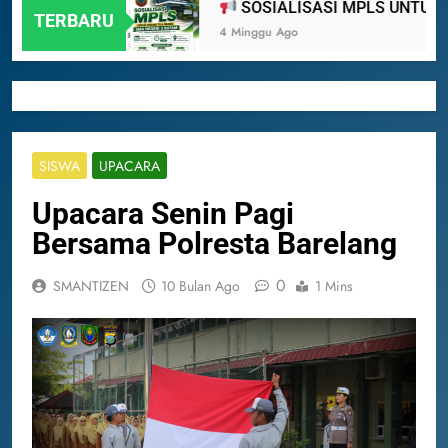
ATAM 2024
SOSIALISASI MPLS UNTUK O
TERBARU
4 Minggu Ago
SISWA
UPACARA
Upacara Senin Pagi
Bersama Polresta Barelang
0
SMANTIZEN
10 Bulan Ago
1 Mins