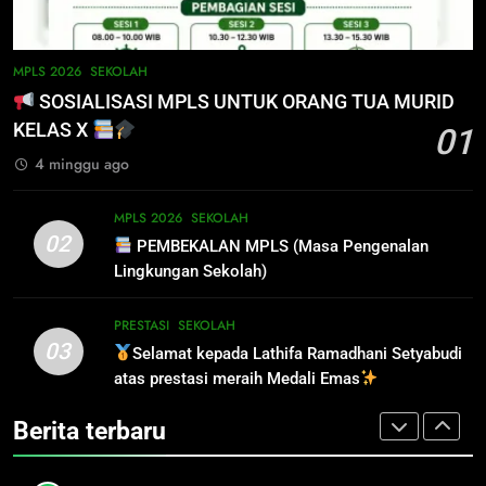
DISIPLIN
SEKOLAH
6
INFO PENTING – JANGAN
5
MPLS 2026
SEKOLAH
LUPA LAPOR DIRI!
PENGUMUMAN TIDAK PERLU
SOSIALISASI MPLS UNTUK ORANG TUA MURID
DATANG KE SEKOLAH CUKUP
SISWA
SPMB
KELAS X
01
MELALUI ONLINE
SISWA
SPMB
4 minggu ago
7
INFO PENTING UNTUK
6
MPLS 2026
SEKOLAH
PENDAFTAR SPMB 2026 KEPRI
INFO PENTING – JANGAN
02
PEMBEKALAN MPLS (Masa Pengenalan
LUPA LAPOR DIRI!
PRESTASI
SISWA
Lingkungan Sekolah)
SISWA
SPMB
8
PRESTASI
SEKOLAH
03
PENYALURAN CALON MURID
Selamat kepada Lathifa Ramadhani Setyabudi
7
BARU SMA/SMK PROVINSI
atas prestasi meraih Medali Emas
INFO PENTING UNTUK
KEPULAUAN RIAU 2026
PENDAFTAR SPMB 2026 KEPRI
PRESTASI
SISWA
Berita terbaru
PRESTASI
SISWA