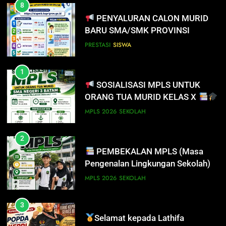
8
PENYALURAN CALON MURID
BARU SMA/SMK PROVINSI
KEPULAUAN RIAU 2026
PRESTASI
SISWA
1
SOSIALISASI MPLS UNTUK
ORANG TUA MURID KELAS X
MPLS 2026
SEKOLAH
2
PEMBEKALAN MPLS (Masa
Pengenalan Lingkungan Sekolah)
MPLS 2026
SEKOLAH
3
Selamat kepada Lathifa