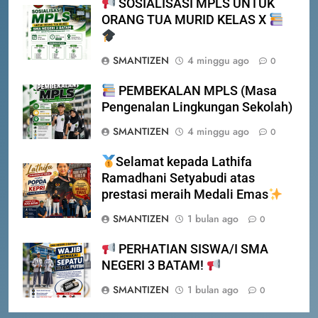
prestasi meraih Medali Emas
SOSIALISASI MPLS UNTUK
PRESTASI
SEKOLAH
ORANG TUA MURID KELAS X
4
SMANTIZEN
4 minggu ago
PERHATIAN SISWA/I SMA
0
NEGERI 3 BATAM!
PEMBEKALAN MPLS (Masa
DISIPLIN
SEKOLAH
Pengenalan Lingkungan Sekolah)
SMANTIZEN
4 minggu ago
0
5
PENGUMUMAN TIDAK PERLU
Selamat kepada Lathifa
DATANG KE SEKOLAH CUKUP
Ramadhani Setyabudi atas
MELALUI ONLINE
SISWA
SPMB
prestasi meraih Medali Emas
SMANTIZEN
1 bulan ago
0
6
INFO PENTING – JANGAN
PERHATIAN SISWA/I SMA
5
LUPA LAPOR DIRI!
NEGERI 3 BATAM!
PENGUMUMAN TIDAK PERLU
DATANG KE SEKOLAH CUKUP
SISWA
SPMB
SMANTIZEN
1 bulan ago
0
MELALUI ONLINE
SISWA
SPMB