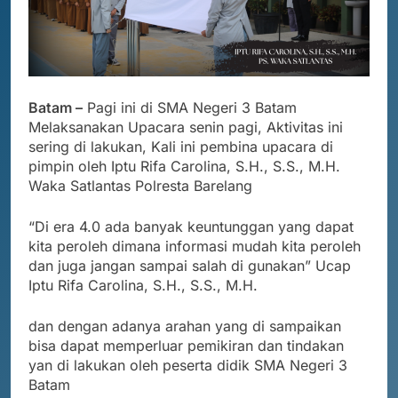
5
PENGUMUMAN TIDAK PERLU
DATANG KE SEKOLAH CUKUP
MELALUI ONLINE
SISWA
SPMB
Batam –
Pagi ini di SMA Negeri 3 Batam
Melaksanakan Upacara senin pagi, Aktivitas ini
sering di lakukan, Kali ini pembina upacara di
6
pimpin oleh Iptu Rifa Carolina, S.H., S.S., M.H.
INFO PENTING – JANGAN
Waka Satlantas Polresta Barelang
LUPA LAPOR DIRI!
SISWA
SPMB
“Di era 4.0 ada banyak keuntunggan yang dapat
kita peroleh dimana informasi mudah kita peroleh
7
dan juga jangan sampai salah di gunakan” Ucap
Iptu Rifa Carolina, S.H., S.S., M.H.
INFO PENTING UNTUK
PENDAFTAR SPMB 2026 KEPRI
dan dengan adanya arahan yang di sampaikan
PRESTASI
SISWA
bisa dapat memperluar pemikiran dan tindakan
yan di lakukan oleh peserta didik SMA Negeri 3
8
Batam