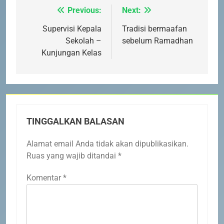
Previous:
Next:
Navigasi
pos
Supervisi Kepala
Tradisi bermaafan
Sekolah –
sebelum Ramadhan
Kunjungan Kelas
TINGGALKAN BALASAN
5
PENGUMUMAN TIDAK PERLU
Alamat email Anda tidak akan dipublikasikan.
DATANG KE SEKOLAH CUKUP
Ruas yang wajib ditandai
*
MELALUI ONLINE
SISWA
SPMB
Komentar
*
6
INFO PENTING – JANGAN
LUPA LAPOR DIRI!