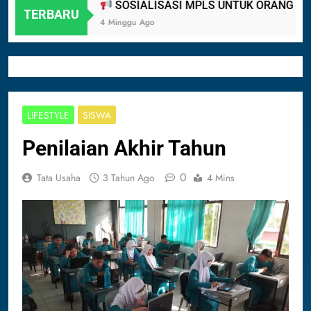
SOSIALISASI MPLS UNTUK ORANG TUA M
TERBARU
4 Minggu Ago
LIFESTYLE
SISWA
Penilaian Akhir Tahun
0
Tata Usaha
3 Tahun Ago
4 Mins