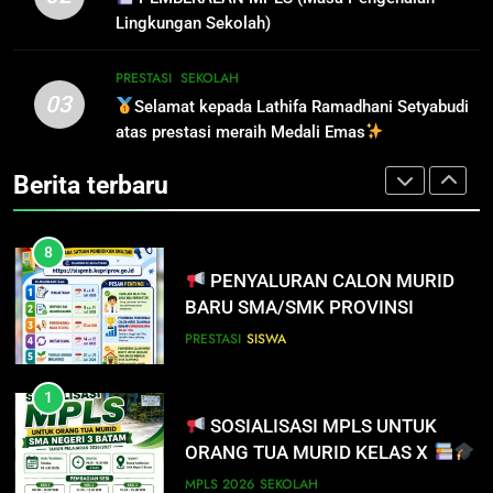
LUPA LAPOR DIRI!
PRESTASI
SISWA
Lingkungan Sekolah)
SISWA
SPMB
8
PRESTASI
SEKOLAH
03
PENYALURAN CALON MURID
Selamat kepada Lathifa Ramadhani Setyabudi
7
BARU SMA/SMK PROVINSI
atas prestasi meraih Medali Emas
INFO PENTING UNTUK
KEPULAUAN RIAU 2026
PENDAFTAR SPMB 2026 KEPRI
PRESTASI
SISWA
Berita terbaru
PRESTASI
SISWA
8
PENYALURAN CALON MURID
BARU SMA/SMK PROVINSI
KEPULAUAN RIAU 2026
PRESTASI
SISWA
1
SOSIALISASI MPLS UNTUK
ORANG TUA MURID KELAS X
MPLS 2026
SEKOLAH