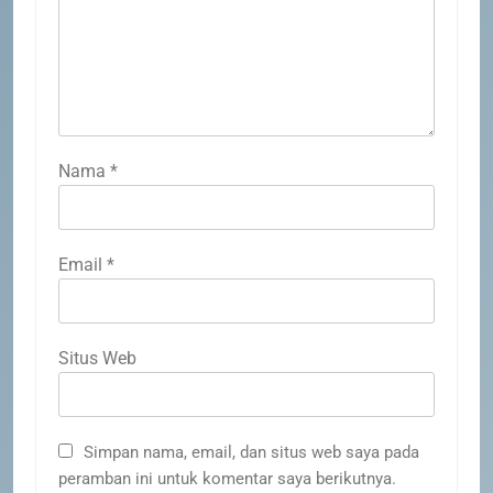
SISWA
SPMB
7
INFO PENTING UNTUK
PENDAFTAR SPMB 2026 KEPRI
PRESTASI
SISWA
Nama
*
8
PENYALURAN CALON MURID
Email
*
BARU SMA/SMK PROVINSI
KEPULAUAN RIAU 2026
PRESTASI
SISWA
Situs Web
1
SOSIALISASI MPLS UNTUK
ORANG TUA MURID KELAS X
MPLS 2026
SEKOLAH
Simpan nama, email, dan situs web saya pada
peramban ini untuk komentar saya berikutnya.