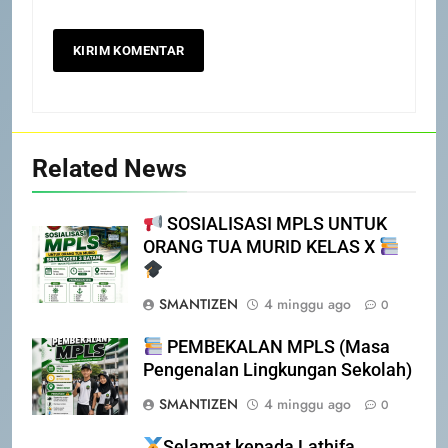
2
PEMBEKALAN MPLS (Masa
Pengenalan Lingkungan Sekolah)
MPLS 2026
SEKOLAH
3
Related News
Selamat kepada Lathifa
Ramadhani Setyabudi atas
prestasi meraih Medali Emas
SOSIALISASI MPLS UNTUK
PRESTASI
SEKOLAH
ORANG TUA MURID KELAS X
4
SMANTIZEN
4 minggu ago
PERHATIAN SISWA/I SMA
0
NEGERI 3 BATAM!
PEMBEKALAN MPLS (Masa
DISIPLIN
SEKOLAH
Pengenalan Lingkungan Sekolah)
SMANTIZEN
4 minggu ago
0
5
PENGUMUMAN TIDAK PERLU
Selamat kepada Lathifa