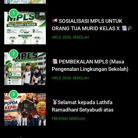
PRESTASI
SISWA
1
SOSIALISASI MPLS UNTUK
8
ORANG TUA MURID KELAS X
PENYALURAN CALON MURID
BARU SMA/SMK PROVINSI
MPLS 2026
SEKOLAH
KEPULAUAN RIAU 2026
PRESTASI
SISWA
2
PEMBEKALAN MPLS (Masa
1
Pengenalan Lingkungan Sekolah)
SOSIALISASI MPLS UNTUK
ORANG TUA MURID KELAS X
MPLS 2026
SEKOLAH
MPLS 2026
SEKOLAH
3
Selamat kepada Lathifa
2
Ramadhani Setyabudi atas
PEMBEKALAN MPLS (Masa
prestasi meraih Medali Emas
Pengenalan Lingkungan Sekolah)
PRESTASI
SEKOLAH
MPLS 2026
SEKOLAH
4