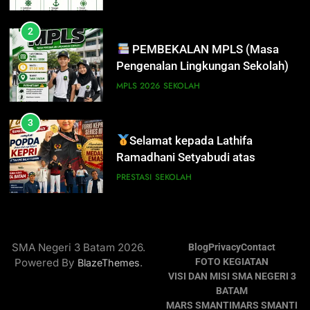
2
PEMBEKALAN MPLS (Masa
Pengenalan Lingkungan Sekolah)
MPLS 2026
SEKOLAH
3
Selamat kepada Lathifa
Ramadhani Setyabudi atas
prestasi meraih Medali Emas
PRESTASI
SEKOLAH
4
PERHATIAN SISWA/I SMA
SMA Negeri 3 Batam 2026.
Blog
Privacy
Contact
NEGERI 3 BATAM!
Powered By
.
FOTO KEGIATAN
BlazeThemes
DISIPLIN
SEKOLAH
VISI DAN MISI SMA NEGERI 3
BATAM
5
MARS SMANTI
MARS SMANTI