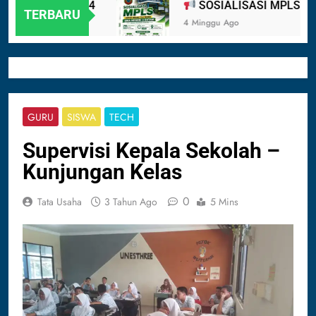
 BATAM 2024
SOSIALISASI MPLS UNTUK
TERBARU
4 Minggu Ago
GURU
SISWA
TECH
Supervisi Kepala Sekolah –
Kunjungan Kelas
0
Tata Usaha
3 Tahun Ago
5 Mins