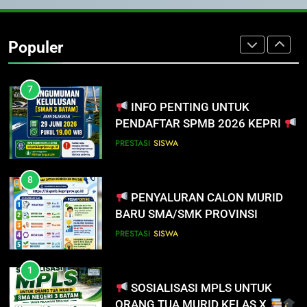
INFO PENTING UNTUK
6
PENDAFTAR SPMB 2026 KEPRI
INFO PENTING – JANGAN
Populer
LUPA LAPOR DIRI!
PRESTASI
SISWA
SISWA
SPMB
8
PENYALURAN CALON MURID
7
BARU SMA/SMK PROVINSI
INFO PENTING UNTUK
KEPULAUAN RIAU 2026
PENDAFTAR SPMB 2026 KEPRI
PRESTASI
SISWA
PRESTASI
SISWA
1
SOSIALISASI MPLS UNTUK
8
ORANG TUA MURID KELAS X
PENYALURAN CALON MURID
BARU SMA/SMK PROVINSI
MPLS 2026
SEKOLAH
KEPULAUAN RIAU 2026
PRESTASI
SISWA
2
PEMBEKALAN MPLS (Masa
1
Pengenalan Lingkungan Sekolah)
SOSIALISASI MPLS UNTUK