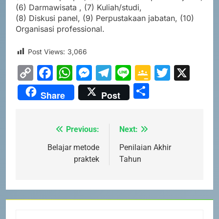
(6) Darmawisata , (7) Kuliah/studi,
(8) Diskusi panel, (9) Perpustakaan jabatan, (10)
Organisasi professional.
Post Views:
3,066
Copy
Facebook
WhatsApp
Messenger
Telegram
Line
Google
Twitte
X
Link
Classro
Share
Share
Post
Previous:
Next:
Navigasi
pos
Belajar metode
Penilaian Akhir
praktek
Tahun