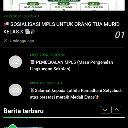
6
INFO PENTING – JANGAN
5
MPLS 2026
SEKOLAH
LUPA LAPOR DIRI!
PENGUMUMAN TIDAK PERLU
SOSIALISASI MPLS UNTUK ORANG TUA MURID
DATANG KE SEKOLAH CUKUP
SISWA
SPMB
KELAS X
01
MELALUI ONLINE
SISWA
SPMB
4 minggu ago
7
INFO PENTING UNTUK
6
MPLS 2026
SEKOLAH
PENDAFTAR SPMB 2026 KEPRI
INFO PENTING – JANGAN
02
PEMBEKALAN MPLS (Masa Pengenalan
LUPA LAPOR DIRI!
PRESTASI
SISWA
Lingkungan Sekolah)
SISWA
SPMB
8
PRESTASI
SEKOLAH
03
PENYALURAN CALON MURID
Selamat kepada Lathifa Ramadhani Setyabudi
7
BARU SMA/SMK PROVINSI
atas prestasi meraih Medali Emas
INFO PENTING UNTUK
KEPULAUAN RIAU 2026
PENDAFTAR SPMB 2026 KEPRI
PRESTASI
SISWA
Berita terbaru
PRESTASI
SISWA