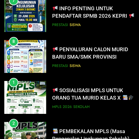
8
PENYALURAN CALON MURID
BARU SMA/SMK PROVINSI
KEPULAUAN RIAU 2026
PRESTASI
SISWA
1
SOSIALISASI MPLS UNTUK
ORANG TUA MURID KELAS X
MPLS 2026
SEKOLAH
2
PEMBEKALAN MPLS (Masa
Pengenalan Lingkungan Sekolah)
MPLS 2026
SEKOLAH
3
Selamat kepada Lathifa
Ramadhani Setyabudi atas