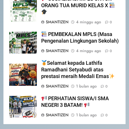
ORANG TUA MURID KELAS X
4
SMANTIZEN
4 minggu ago
PERHATIAN SISWA/I SMA
0
NEGERI 3 BATAM!
PEMBEKALAN MPLS (Masa
DISIPLIN
SEKOLAH
Pengenalan Lingkungan Sekolah)
SMANTIZEN
4 minggu ago
0
5
PENGUMUMAN TIDAK PERLU
Selamat kepada Lathifa
DATANG KE SEKOLAH CUKUP
Ramadhani Setyabudi atas
MELALUI ONLINE
SISWA
SPMB
prestasi meraih Medali Emas
SMANTIZEN
1 bulan ago
0
6
INFO PENTING – JANGAN
PERHATIAN SISWA/I SMA
5
LUPA LAPOR DIRI!
NEGERI 3 BATAM!
PENGUMUMAN TIDAK PERLU
DATANG KE SEKOLAH CUKUP
SISWA
SPMB
SMANTIZEN
1 bulan ago
0
MELALUI ONLINE
SISWA
SPMB
7