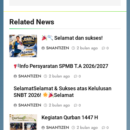
Selamat kepada Lathifa
Ramadhani Setyabudi atas
prestasi meraih Medali Emas
PRESTASI
SEKOLAH
Related News
4
Selamat dan sukses!
PERHATIAN SISWA/I SMA
NEGERI 3 BATAM!
SMANTIZEN
2 bulan ago
0
DISIPLIN
SEKOLAH
Info Persyaratan SPMB T.A 2026/2027
5
SMANTIZEN
2 bulan ago
0
PENGUMUMAN TIDAK PERLU
DATANG KE SEKOLAH CUKUP
SelamatSelamat & Sukses atas Kelulusan
MELALUI ONLINE
SISWA
SPMB
SNBT 2026!
Selamat
SMANTIZEN
2 bulan ago
0
6
INFO PENTING – JANGAN
5
Kegiatan Qurban 1447 H
LUPA LAPOR DIRI!
PENGUMUMAN TIDAK PERLU
SMANTIZEN
2 bulan ago
0