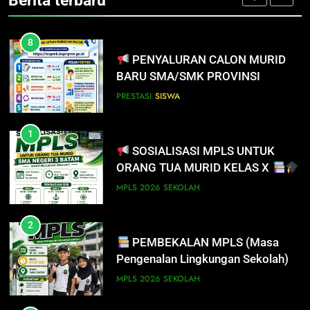
PRESTASI
SISWA
8
PENYALURAN CALON MURID
BARU SMA/SMK PROVINSI
KEPULAUAN RIAU 2026
PRESTASI
SISWA
1
SOSIALISASI MPLS UNTUK
ORANG TUA MURID KELAS X
MPLS 2026
SEKOLAH
2
PEMBEKALAN MPLS (Masa
Pengenalan Lingkungan Sekolah)
MPLS 2026
SEKOLAH