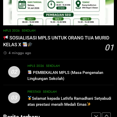
DATANG KE SEKOLAH CUKUP
PERHATIAN SISWA/I SMA
MELALUI ONLINE
NEGERI 3 BATAM!
SISWA
SPMB
DISIPLIN
SEKOLAH
6
INFO PENTING – JANGAN
5
MPLS 2026
SEKOLAH
LUPA LAPOR DIRI!
PENGUMUMAN TIDAK PERLU
SOSIALISASI MPLS UNTUK ORANG TUA MURID
DATANG KE SEKOLAH CUKUP
SISWA
SPMB
KELAS X
01
MELALUI ONLINE
SISWA
SPMB
4 minggu ago
7
INFO PENTING UNTUK
6
MPLS 2026
SEKOLAH
PENDAFTAR SPMB 2026 KEPRI
INFO PENTING – JANGAN
02
PEMBEKALAN MPLS (Masa Pengenalan
LUPA LAPOR DIRI!
PRESTASI
SISWA
Lingkungan Sekolah)
SISWA
SPMB
8
PRESTASI
SEKOLAH
03
PENYALURAN CALON MURID
Selamat kepada Lathifa Ramadhani Setyabudi
7
BARU SMA/SMK PROVINSI
atas prestasi meraih Medali Emas
INFO PENTING UNTUK
KEPULAUAN RIAU 2026
PENDAFTAR SPMB 2026 KEPRI
PRESTASI
SISWA
Berita terbaru