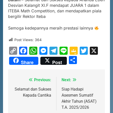
Desvian Kalangit XI.F mendapat JUARA 1 dalam
8
ITEBA Math Competition, dan mendapatkan piala
PENYALURAN CALON MURID
bergilir Rektor Iteba
BARU SMA/SMK PROVINSI
KEPULAUAN RIAU 2026
PRESTASI
SISWA
Semoga kedepannya meraih prestasi lainnya
Post Views:
364
1
SOSIALISASI MPLS UNTUK
Copy
Facebook
WhatsApp
Messenger
Telegram
Line
Google
Twitte
X
ORANG TUA MURID KELAS X
Link
Classro
Share
MPLS 2026
SEKOLAH
Share
Post
2
Previous:
Next:
Navigasi
PEMBEKALAN MPLS (Masa
Pengenalan Lingkungan Sekolah)
pos
Selamat dan Sukses
Siap Hadapi
MPLS 2026
SEKOLAH
Kepada Cantika
Asesmen Sumatif
Akhir Tahun (ASAT)
T.A. 2025/2026
3