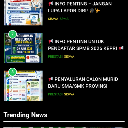
INFO PENTING – JANGAN
5
LUPA LAPOR DIRI!
PENGUMUMAN TIDAK PERLU
DATANG KE SEKOLAH CUKUP
SISWA
SPMB
MELALUI ONLINE
SISWA
SPMB
7
INFO PENTING UNTUK
6
PENDAFTAR SPMB 2026 KEPRI
INFO PENTING – JANGAN
LUPA LAPOR DIRI!
PRESTASI
SISWA
SISWA
SPMB
8
PENYALURAN CALON MURID
7
BARU SMA/SMK PROVINSI
INFO PENTING UNTUK
KEPULAUAN RIAU 2026
PENDAFTAR SPMB 2026 KEPRI
PRESTASI
SISWA
PRESTASI
SISWA
1
Trending News
SOSIALISASI MPLS UNTUK
8
ORANG TUA MURID KELAS X
PENYALURAN CALON MURID