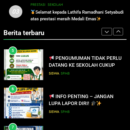
5
PRESTASI
SEKOLAH
03
PENGUMUMAN TIDAK PERLU
Selamat kepada Lathifa Ramadhani Setyabudi
4
DATANG KE SEKOLAH CUKUP
atas prestasi meraih Medali Emas
PERHATIAN SISWA/I SMA
MELALUI ONLINE
NEGERI 3 BATAM!
SISWA
SPMB
Berita terbaru
DISIPLIN
SEKOLAH
6
INFO PENTING – JANGAN
5
LUPA LAPOR DIRI!
PENGUMUMAN TIDAK PERLU
DATANG KE SEKOLAH CUKUP
SISWA
SPMB
MELALUI ONLINE
SISWA
SPMB
7
INFO PENTING UNTUK
6
PENDAFTAR SPMB 2026 KEPRI
INFO PENTING – JANGAN
LUPA LAPOR DIRI!
PRESTASI
SISWA
SISWA
SPMB
8
PENYALURAN CALON MURID
7