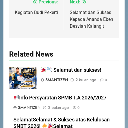
Previous:
Next:
Navigasi
PENDAFTAR SPMB 2026 KEPRI
PRESTASI
SISWA
pos
Kegiatan Budi Pekerti
Selamat dan Sukses
Kepada Ananda Eben
Desvian Kalangit
8
PENYALURAN CALON MURID
BARU SMA/SMK PROVINSI
KEPULAUAN RIAU 2026
PRESTASI
SISWA
Related News
1
Selamat dan sukses!
SOSIALISASI MPLS UNTUK
ORANG TUA MURID KELAS X
SMANTIZEN
2 bulan ago
0
MPLS 2026
SEKOLAH
Info Persyaratan SPMB T.A 2026/2027
2
SMANTIZEN
2 bulan ago
0
PEMBEKALAN MPLS (Masa
Pengenalan Lingkungan Sekolah)
SelamatSelamat & Sukses atas Kelulusan
MPLS 2026
SEKOLAH
SNBT 2026!
Selamat